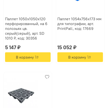
Паллет 1050х1050х120
Паллет 1054х756х173 мм
перфорированный, на 6
для типографии, арт.
полозьях цв.
PrintPall, код: 17669
серый(серый), арт. SD
1010 P, код: 30356
5 147 ₽
15 052 ₽
В корзину
В корзину