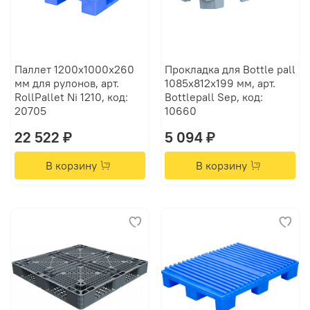
Паллет 1200х1000х260
Прокладка для Bottle pall
мм для рулонов, арт.
1085x812x199 мм, арт.
RollPallet Ni 1210, код:
Bottlepall Sep, код:
20705
10660
22 522 ₽
5 094 ₽
В корзину
В корзину