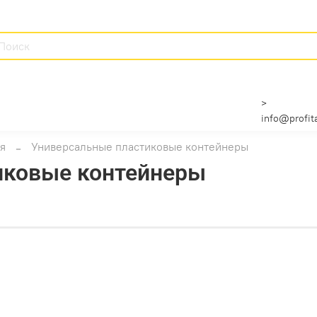
>
info@profita
я
Универсальные пластиковые контейнеры
иковые контейнеры