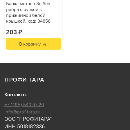
Банка металл 3л без
ребра с ручкой с
прижимной белой
крышкой, код: 34858
203 ₽
В корзину
ПРОФИ ТАРА
Контакты
+7 (495) 540 47 20
info@profitara.ru
ООО "ПРОФИТАРА"
ИНН 5018182336