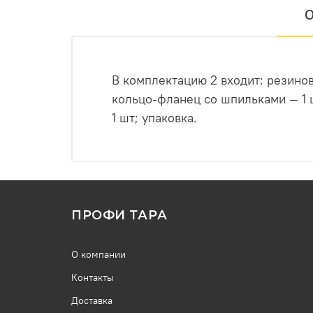
О
В комплектацию 2 входит: резиновая манж
кольцо-фланец со шпильками — 1 шт; хомут — 1 шт; гайки — 4 шт прорезиненные шайбы — 4 шт; инструкция по монтажу —
1 шт; упаковка.
ПРОФИ ТАРА
О компании
Контакты
Доставка