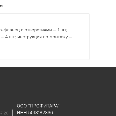
вы
иями — 1 шт;
ООО "ПРОФИТАРА"
ИНН 5018182336
47 20