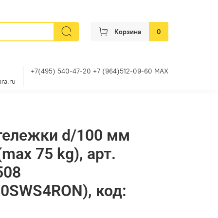
Корзина
0
+7(495) 540-47-20 +7 (964)512-09-60 MAX
ra.ru
тележки d/100 мм
max 75 kg), арт.
508
0SWS4RON), код: