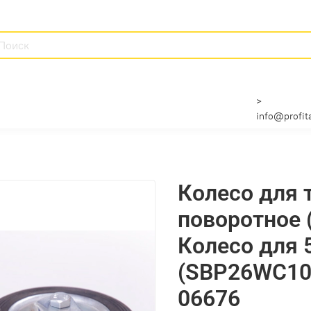
>
info@profita
Колесо для 
поворотное (
Колесо для 
(SBP26WC10
06676