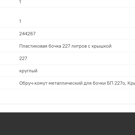
1
1
244267
Пластиковая бочка 227 литров с крышкой
227
круглый
Обруч-хо