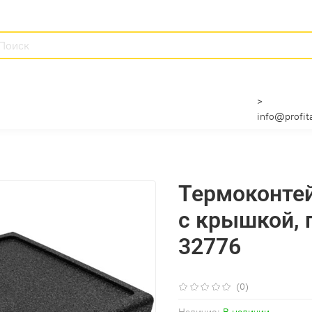
>
info@profita
Термоконтей
с крышкой, п
32776
(0)
Наличие:
В наличии