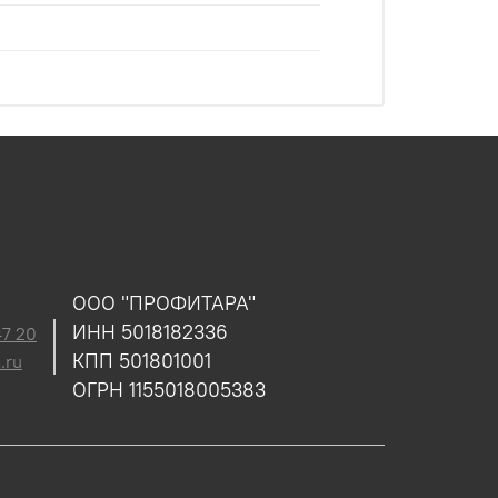
ООО "ПРОФИТАРА"
ИНН 5018182336
47 20
КПП 501801001
.ru
ОГРН 1155018005383