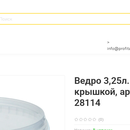
>
info@profita
Ведро 3,25л.
крышкой, арт
28114
(0)
Наличие:
В наличии