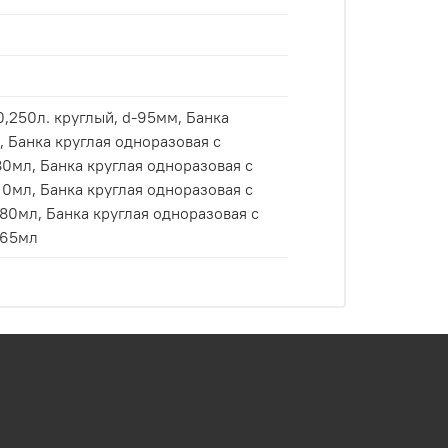
0л. круглый, d-95мм, Банка
 с
лый, 365мл