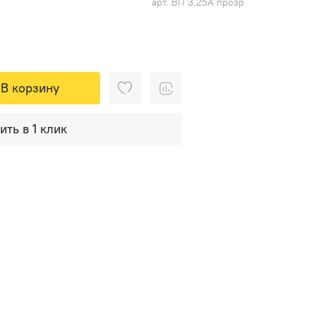
арт.
ВП 3,25А прозр
В корзину
ить в 1 клик