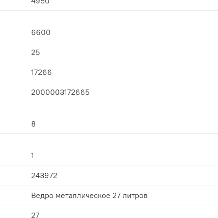
4950
6600
25
17266
2000003172665
8
1
243972
Ведро металлическое 27 литров
27