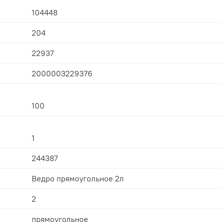
104448
204
22937
2000003229376
100
1
244387
Ведро прямоугольное 2л
2
прямоугольное