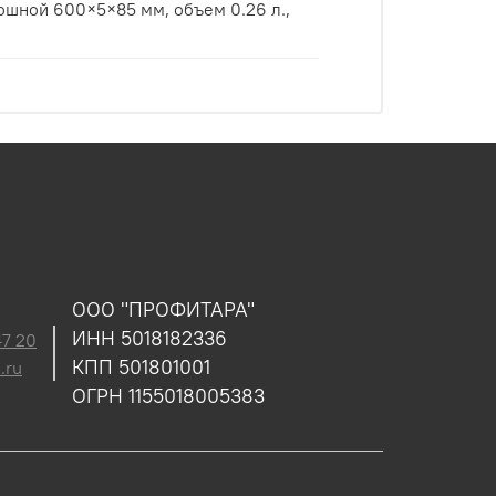
ООО "ПРОФИТАРА"
ИНН 5018182336
47 20
КПП 501801001
.ru
ОГРН 1155018005383