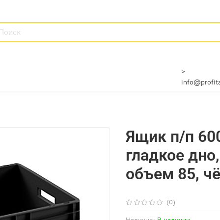
>
info@profita
Ящик п/п 60
гладкое дно
объем 85, ч
(0)
Наличие:
В наличии