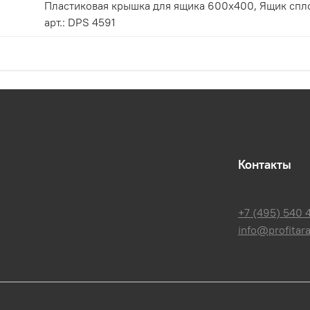
Пластиковая крышка для ящика 600х400, Ящик сплошной 600×5×85 мм, объем 0.26 л.,
арт.: DPS 4591
Контакты
+7 (495) 540 
info@profitara