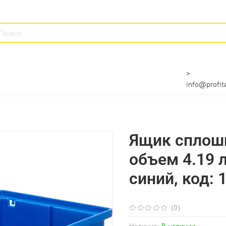
>
info@profita
Ящик сплош
объем 4.19 л.
синий, код: 
(0)
Наличие:
В наличии