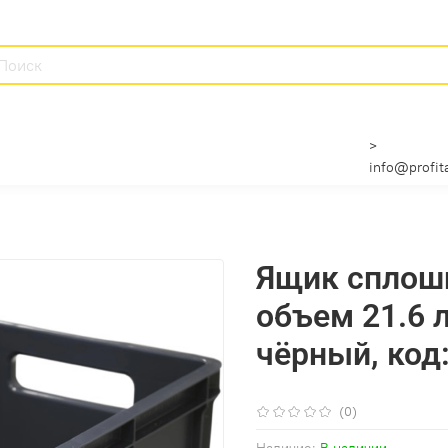
>
info@profita
Ящик сплош
объем 21.6 л.
чёрный, код
(0)
Наличие:
В наличии