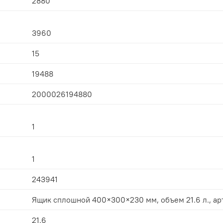
2880
3960
15
19488
2000026194880
1
1
243941
Ящик сплошной 400×300×230 мм, объем 21.6 л., арт.
21.6