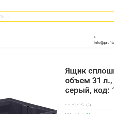
>
info@profita
Ящик сплош
объем 31 л.,
серый, код:
(0)
Наличие:
В наличии