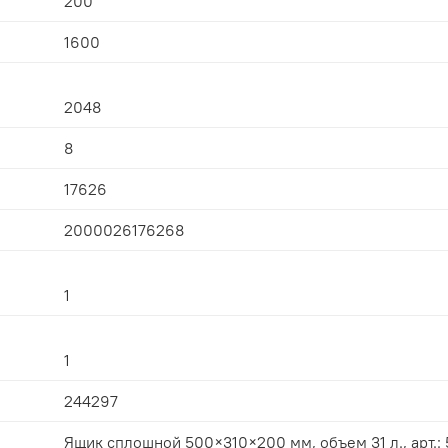
200
1600
2048
8
17626
2000026176268
1
1
244297
Ящик сплошной 500×310×200 мм, объем 31 л., арт.: