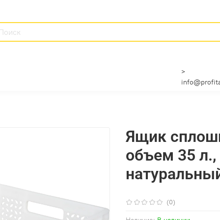
>
info@profita
Ящик сплош
объем 35 л., 
натуральный
(0)
Наличие:
В наличии