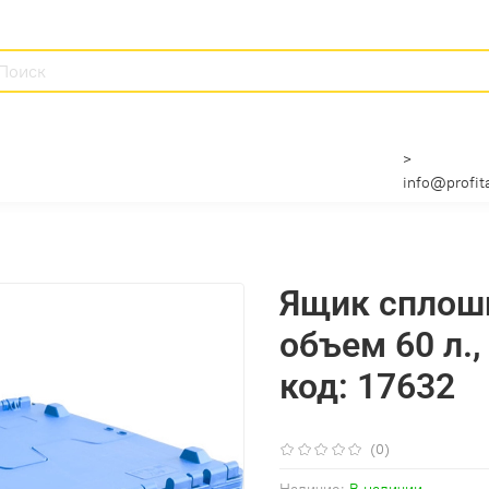
>
info@profita
Ящик сплош
объем 60 л.,
код: 17632
(0)
Наличие:
В наличии