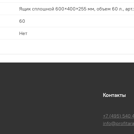
Ящик сплошной 600×400×255 мм, объем 60 л., арт.
60
Нет
Контакты
+7 (495) 540 
info@profitara