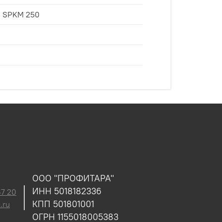
: SPKM 250
ООО "ПРОФИТАРА"
ИНН 5018182336
47 20
КПП 501801001
.ru
ОГРН 1155018005383